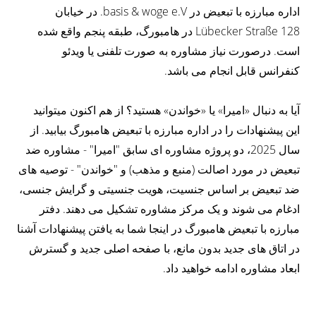
اداره مبارزه با تبعیض در basis & woge e.V. در خیابان
Lübecker Straße 128 در هامبورگ، طبقه پنجم واقع شده
است. درصورت نیاز مشاوره به صورت تلفنی یا ویدئو
کنفرانس قابل انجام می باشد.
آیا به دنبال «امیرا» یا «خواندن» هستید؟ از هم اکنون میتوانید
این پیشنهادات را در اداره مبارزه با تبعیض هامبورگ بیابید. از
سال 2025، دو پروژه مشاوره ای سابق "امیرا" - مشاوره ضد
تبعیض در مورد اصالت (منبع و مذهب) و "خواندن" - توصیه های
ضد تبعیض بر اساس جنسیت، هویت جنسیتی و گرایش جنسی،
ادغام می شوند و یک مرکز مشاوره تشکیل می دهند. دفتر
مبارزه با تبعیض هامبورگ در اینجا شما به یافتن پیشنهادات آشنا
در اتاق های جدید بدون مانع، با صفحه اصلی جدید و گسترش
ابعاد مشاوره ادامه خواهید داد.