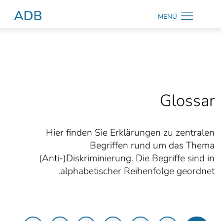
Zum Hauptmenü
Zum Hauptinhalt
MENÜ
Antidiskriminierungsberatung Hamburg
الرئيسية
Kontrast
ändern
Glossar
Hier finden Sie Erklärungen zu zentralen
Suche
Begriffen rund um das Thema
(Anti-)Diskriminierung. Die Begriffe sind in
alphabetischer Reihenfolge geordnet.