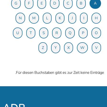
G
F
E
D
C
B
A
N
M
L
K
J
I
H
U
T
S
R
Q
P
O
Z
Y
X
W
V
Für diesen Buchstaben gibt es zur Zeit keine Einträge.