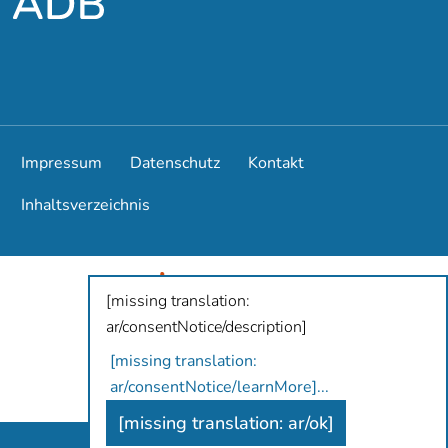
Impressum
Datenschutz
Kontakt
Inhaltsverzeichnis
[missing translation:
ar/consentNotice/description]
[missing translation:
ar/consentNotice/learnMore]
...
[missing translation: ar/ok]
Antidiskriminierungsbüro Hamburg