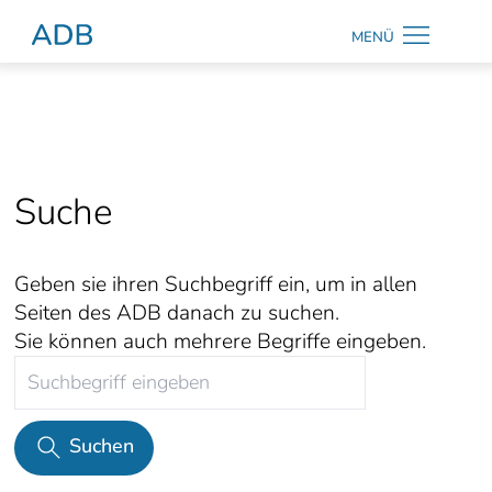
Zum Hauptmenü
Zum Hauptinhalt
MENÜ
Antidiskriminierungsberatung Hamburg
Startseite
Beratung
amira
Suche
read
Über uns
Geben sie ihren Suchbegriff ein, um in allen
Seiten des ADB danach zu suchen.
Aktuelles
Sie können auch mehrere Begriffe eingeben.
Suchen
Kontrast
ändern
Suchen