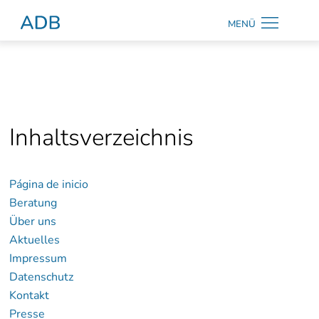
Zum Hauptmenü
Zum Hauptinhalt
MENÜ
Antidiskriminierungsberatung Hamburg
Página de
inicio
Inhaltsverzeichnis
Kontrast
ändern
Página de inicio
Beratung
Über uns
Suche
Aktuelles
Impressum
Datenschutz
Kontakt
Presse