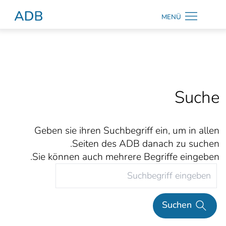
Zum Hauptmenü
Zum Hauptinhalt
MENÜ
Antidiskriminierungsberatung Hamburg
فارسی
Kontrast
Suche
ändern
Geben sie ihren Suchbegriff ein, um in allen
Seiten des ADB danach zu suchen.
Suche
Sie können auch mehrere Begriffe eingeben.
Suchen
Suchen