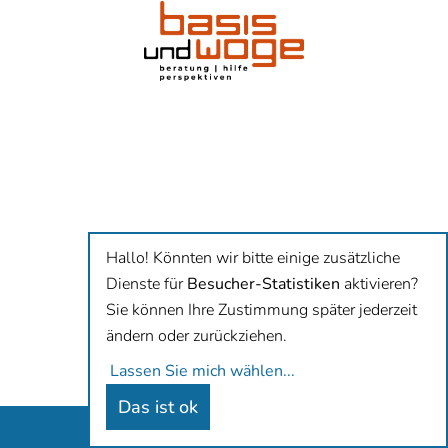
Schrift
vergrößern
Leichte
Sprache
Suche
Hallo! Könnten wir bitte einige zusätzliche
Dienste für
Besucher-Statistiken
aktivieren?
Sie können Ihre Zustimmung später jederzeit
ändern oder zurückziehen.
Lassen Sie mich wählen
...
Das ist ok
Antidiskriminierungsbüro Hamburg