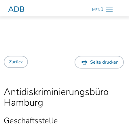
Zum Hauptmenü
Zum Hauptinhalt
MENÜ
Antidiskriminierungsberatung Hamburg
ትግርኛ
Kontrast
ändern
Zurück
Seite drucken
Suche
Antidiskriminierungsbüro
Hamburg
Geschäftsstelle