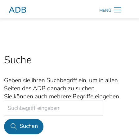
Zum Hauptmenü
Zum Hauptinhalt
MENÜ
Antidiskriminierungsberatung Hamburg
ትግርኛ
Kontrast
Suche
ändern
Geben sie ihren Suchbegriff ein, um in allen
Seiten des ADB danach zu suchen.
Suche
Sie können auch mehrere Begriffe eingeben.
Suchen
Suchen